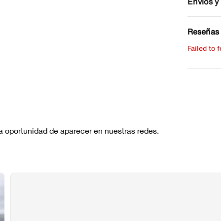
Envíos y
Reseñas 
Failed to 
Escribe 
No hay re