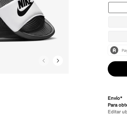
Envío*
Para obt
Editar u