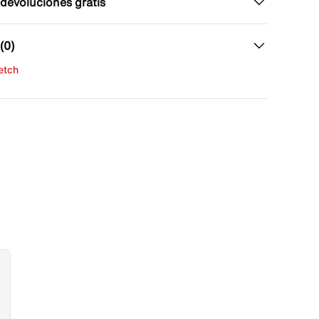
 devoluciones gratis
(0)
fetch
una evaluación
señas aún.