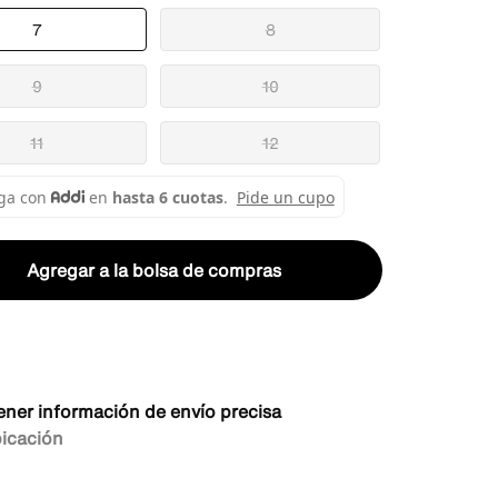
7
8
9
10
11
12
Agregar a la bolsa de compras
ener información de envío precisa
bicación