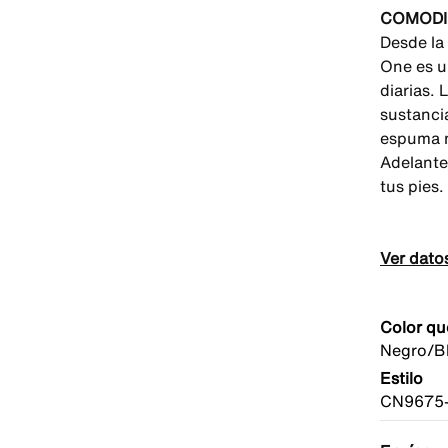
COMODI
Desde la 
One es u
diarias. 
sustanci
espuma m
Adelante
tus pies.
Ver dato
Color qu
Negro/B
Estilo
CN9675