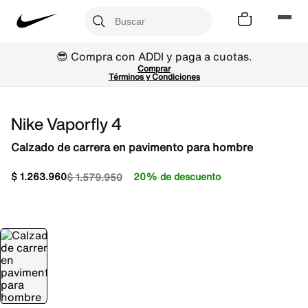
😎 Compra con ADDI y paga a cuotas.
Comprar
Términos y Condiciones
Nike Vaporfly 4
Calzado de carrera en pavimento para hombre
$
1
.
263
.
960
20% de descuento
$
1
.
579
.
950