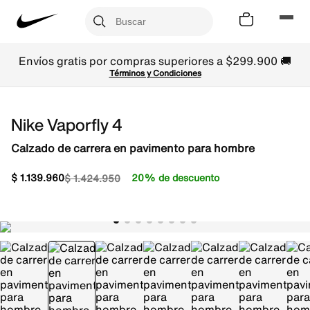
Envíos gratis por compras superiores a $299.900 🚚
Términos y Condiciones
Nike Vaporfly 4
Calzado de carrera en pavimento para hombre
$
1
.
139
.
960
20% de descuento
$
1
.
424
.
950