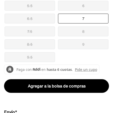
5.5
6
6.5
7
7.5
8
8.5
9
9.5
Agregar a la bolsa de compras
Envío*