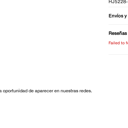
HJ5228-
Envíos y
Reseñas 
Failed to 
Escribe 
No hay re