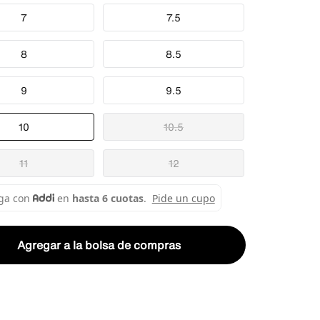
7
7.5
8
8.5
9
9.5
10
10.5
11
12
Agregar a la bolsa de compras