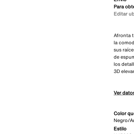
Para obt
Editar u
Afronta 
la comod
sus raíc
de espum
los deta
3D elevan
Ver dato
Color qu
Negro/An
Estilo