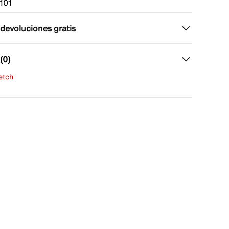
101
 devoluciones gratis
(0)
fetch
una evaluación
señas aún.