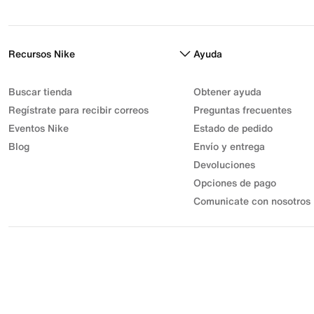
Recursos Nike
Ayuda
Buscar tienda
Obtener ayuda
Regístrate para recibir correos
Preguntas frecuentes
Eventos Nike
Estado de pedido
Blog
Envío y entrega
Devoluciones
Opciones de pago
Comunicate con nosotros
© 2026 Athletic Sport, Inc. S.A.S | NIT 830.003.583-7 | Parque
Industrial Gran Sabana
Desarrollo Industrial Muisca Unidad Privada 7C Bodega 18. |
Todos los derechos reservados.