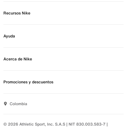
Recursos Nike
Buscar tienda
Regístrate para recibir correos
Ayuda
Eventos Nike
Blog
Obtener ayuda
Preguntas frecuentes
Acerca de Nike
Estado de pedido
Envío y entrega
Acerca de Nike
Devoluciones
Noticias
Promociones y descuentos
Opciones de pago
Inversionistas
Comunicate con nosotros
Propósito
Descuentos
Sostenibilidad
Colombia
T&C actividades comerciales
Términos y condiciones
© 2026 Athletic Sport, Inc. S.A.S | NIT 830.003.583-7 |