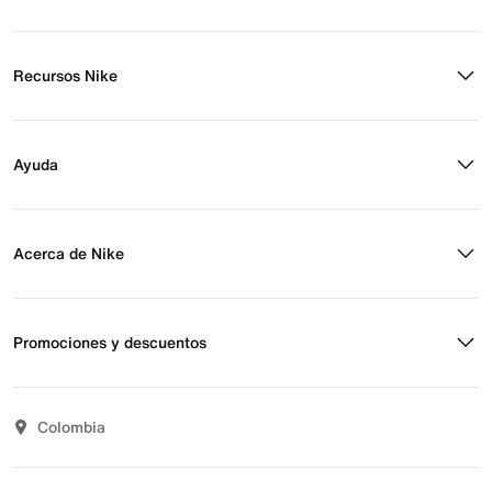
Recursos Nike
Buscar tienda
Regístrate para recibir correos
Ayuda
Eventos Nike
Blog
Obtener ayuda
Preguntas frecuentes
Acerca de Nike
Estado de pedido
Envío y entrega
Acerca de Nike
Devoluciones
Noticias
Promociones y descuentos
Opciones de pago
Inversionistas
Comunicate con nosotros
Propósito
Descuentos
Sostenibilidad
Colombia
T&C actividades comerciales
Términos y condiciones