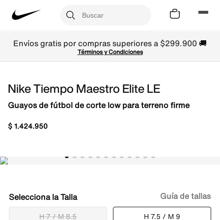
Envíos gratis por compras superiores a $299.900 🚚
Términos y Condiciones
Nike Tiempo Maestro Elite LE
Guayos de fútbol de corte low para terreno firme
$
1
.
424
.
950
Guía de tallas
Talla
H 7 / M 8.5
H 7.5 / M 9