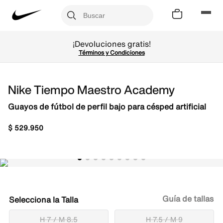
¡Devoluciones gratis!
Términos y Condiciones
Nike Tiempo Maestro Academy
Guayos de fútbol de perfil bajo para césped artificial
$
529
.
950
Guía de tallas
Talla
H 7 / M 8.5
H 7.5 / M 9