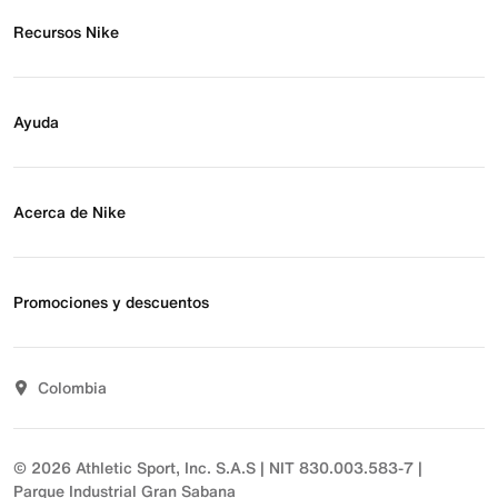
Recursos Nike
Buscar tienda
Regístrate para recibir correos
Ayuda
Eventos Nike
Blog
Obtener ayuda
Preguntas frecuentes
Acerca de Nike
Estado de pedido
Envío y entrega
Acerca de Nike
Devoluciones
Noticias
Promociones y descuentos
Opciones de pago
Inversionistas
Comunicate con nosotros
Propósito
Descuentos
Sostenibilidad
Colombia
T&C actividades comerciales
Términos y condiciones
© 2026 Athletic Sport, Inc. S.A.S | NIT 830.003.583-7 |
Parque Industrial Gran Sabana