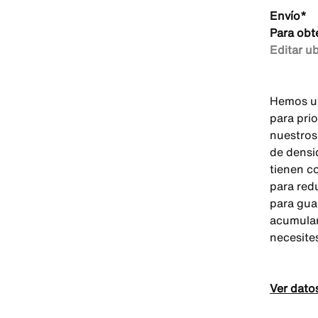
Envío*
Para obt
Editar u
Hemos ut
para prio
nuestros
de densi
tienen co
para redu
para gua
acumular
necesite
Ver dato