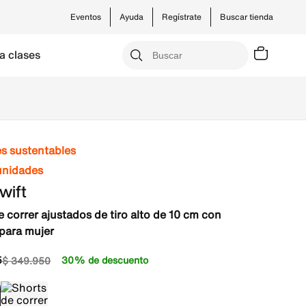
Eventos
Ayuda
Regístrate
Buscar tienda
a clases
es sustentables
unidades
wift
 correr ajustados de tiro alto de 10 cm con
 para mujer
5
30% de descuento
$
349
.
950