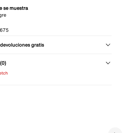
e se muestra
gre
675
 devoluciones gratis
(0)
fetch
una evaluación
señas aún.