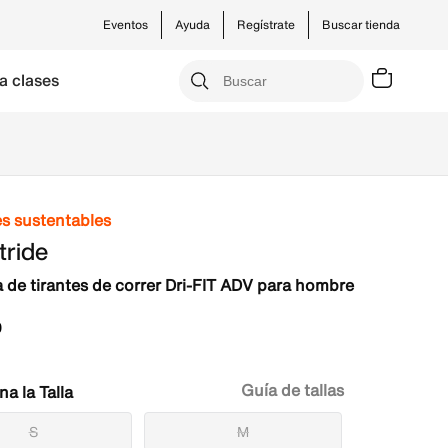
Eventos
Ayuda
Regístrate
Buscar tienda
a clases
es sustentables
tride
 de tirantes de correr Dri-FIT ADV para hombre
0
Guía de tallas
Talla
S
M