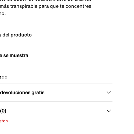
s más transpirable para que te concentres
mo.
s del producto
e se muestra
100
 devoluciones gratis
(0)
fetch
una evaluación