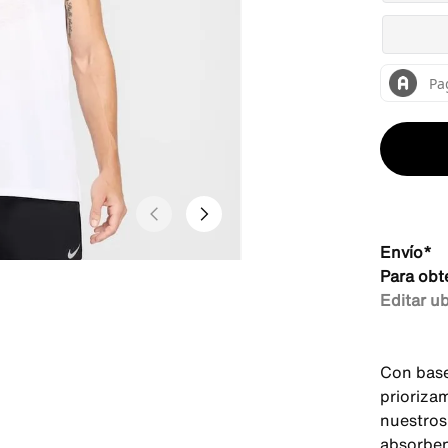
Envío*
Para obt
Editar u
Con base
prioriza
nuestros 
absorben