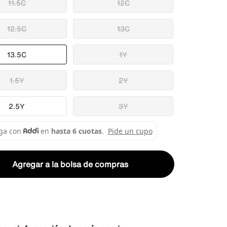
11.5C
12C
12.5C
13C
13.5C
1Y
1.5Y
2Y
2.5Y
3Y
Agregar a la bolsa de compras