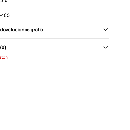
ario
-403
 devoluciones gratis
(0)
fetch
una evaluación
señas aún.