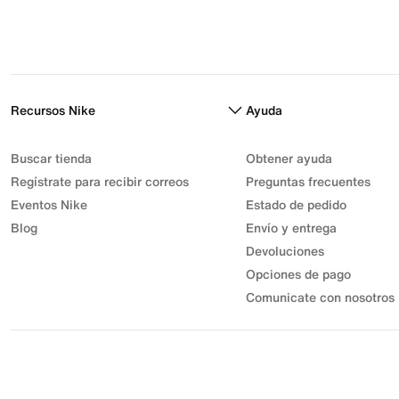
Recursos Nike
Ayuda
Buscar tienda
Obtener ayuda
Regístrate para recibir correos
Preguntas frecuentes
Eventos Nike
Estado de pedido
Blog
Envío y entrega
Devoluciones
Opciones de pago
Comunicate con nosotros
© 2026 Athletic Sport, Inc. S.A.S | NIT 830.003.583-7 | Parque
Industrial Gran Sabana
Desarrollo Industrial Muisca Unidad Privada 7C Bodega 18. |