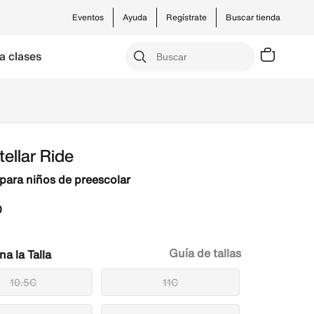
Eventos
Ayuda
Regístrate
Buscar tienda
a clases
Envíos gratis por compras 
Términos y C
tellar Ride
para niños de preescolar
0
Guía de tallas
Talla
10.5C
11C