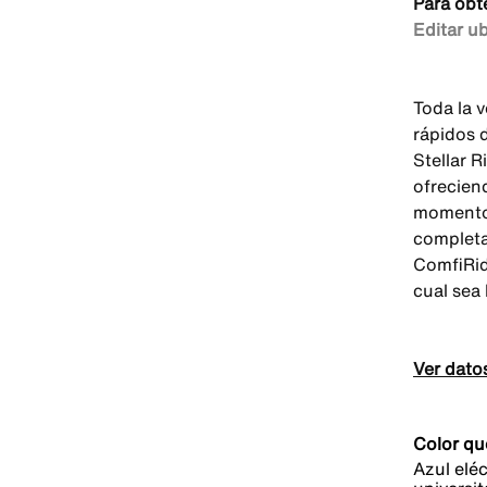
Para obt
Editar u
Toda la 
rápidos 
Stellar 
ofrecien
momento 
completa
ComfiRid
cual sea 
Ver dato
Color qu
Azul elé