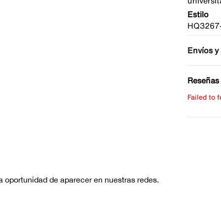
universit
Estilo
HQ3267
Envíos y
Reseñas 
Failed to 
Escribe 
No hay re