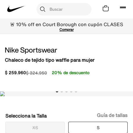
🚨 10% off en Court Borough con cupón CLASES
Comprar
Nike Sportswear
Chaleco de tejido tipo waffle para mujer
$
259
.
960
20% de descuento
$
324
.
950
Guía de tallas
Talla
XS
S