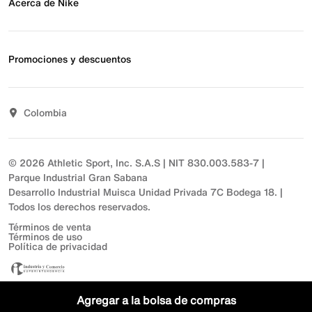
Preguntas frecuentes
Acerca de Nike
Estado de pedido
Envío y entrega
Acerca de Nike
Devoluciones
Noticias
Promociones y descuentos
Opciones de pago
Inversionistas
Comunicate con nosotros
Propósito
Descuentos
Sostenibilidad
Colombia
T&C actividades comerciales
Términos y condiciones
© 2026 Athletic Sport, Inc. S.A.S | NIT 830.003.583-7 |
Parque Industrial Gran Sabana
Desarrollo Industrial Muisca Unidad Privada 7C Bodega 18. |
Todos los derechos reservados.
Términos de venta
Términos de uso
Política de privacidad
Agregar a la bolsa de compras