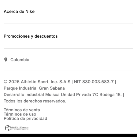
Blog
Obtener ayuda
Preguntas frecuentes
Acerca de Nike
Estado de pedido
Envío y entrega
Acerca de Nike
Devoluciones
Noticias
Promociones y descuentos
Opciones de pago
Inversionistas
Comunicate con nosotros
Propósito
Descuentos
Sostenibilidad
Colombia
T&C actividades comerciales
Términos y condiciones
© 2026 Athletic Sport, Inc. S.A.S | NIT 830.003.583-7 |
Parque Industrial Gran Sabana
Desarrollo Industrial Muisca Unidad Privada 7C Bodega 18. |
Todos los derechos reservados.
Términos de venta
Términos de uso
Política de privacidad