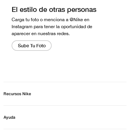
Recursos Nike
Buscar tienda
Regístrate para recibir correos
Ayuda
Eventos Nike