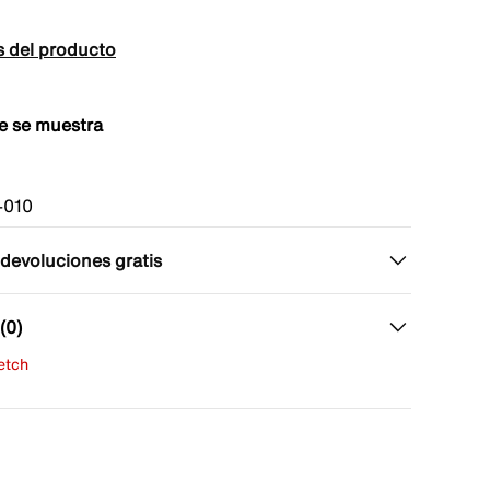
s del producto
e se muestra
-010
 devoluciones gratis
(0)
fetch
una evaluación
señas aún.