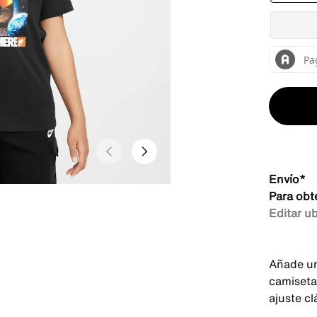
Envío*
Para obt
Editar u
Añade un
camiseta
ajuste cl