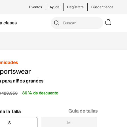
Eventos
Ayuda
Regístrate
Buscar tienda
a clases
unidades
Sportswear
 para niños grandes
30% de descuento
$
129
.
950
Guía de tallas
Talla
S
M