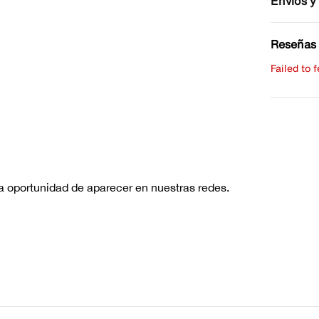
Envíos y
Reseñas 
Failed to 
Escribe 
No hay re