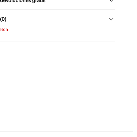
 devoluciones gratis
(0)
fetch
una evaluación
señas aún.