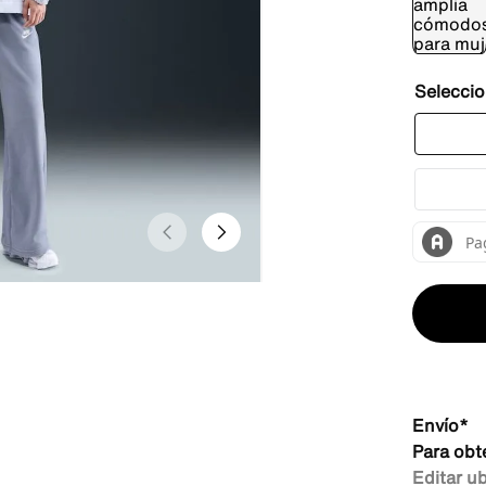
Envío*
Para obt
Editar u