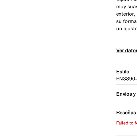
muy suav
exterior,
su forma
un ajust
Ver dato
Estilo
FN3890
Envíos y
Reseñas 
Failed to 
Escribe 