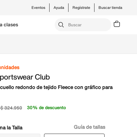
Eventos
Ayuda
Regístrate
Buscar tienda
a clases
unidades
Sportswear Club
cuello redondo de tejido Fleece con gráfico para
5
30% de descuento
$
324
.
950
Guía de tallas
Talla