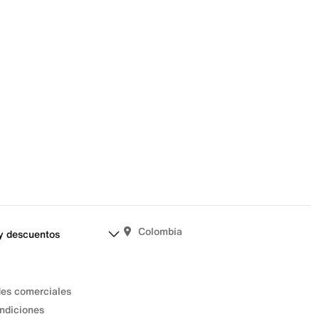
señas aún.
Colombia
y descuentos
des comerciales
ndiciones