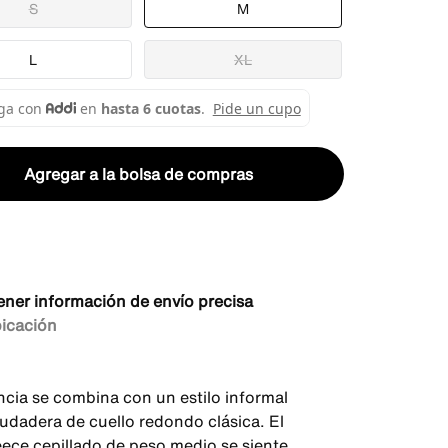
S
M
L
XL
Agregar a la bolsa de compras
ener información de envío precisa
bicación
ncia se combina con un estilo informal
sudadera de cuello redondo clásica. El
leece cepillado de peso medio se siente