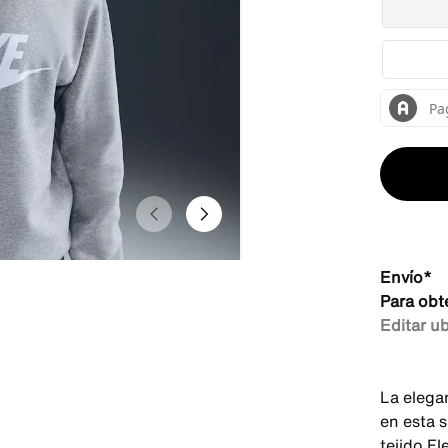
Envío*
Para obt
Editar u
La elega
en esta 
tejido F