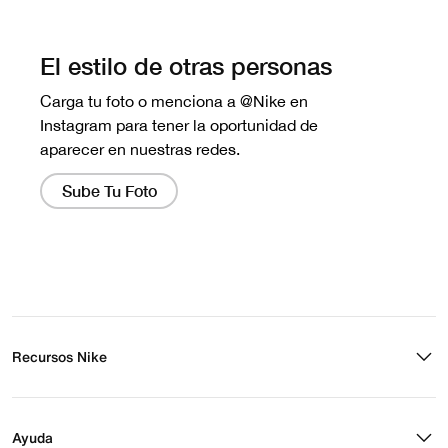
No hay reseñas aún.
Recursos Nike
Buscar tienda
Regístrate para recibir correos
Ayuda