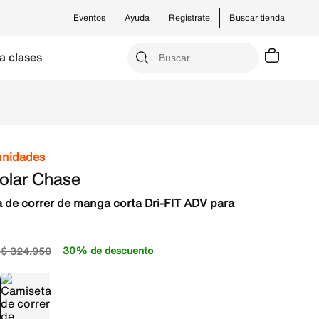
Eventos
Ayuda
Regístrate
Buscar tienda
a clases
unidades
olar Chase
 de correr de manga corta Dri-FIT ADV para
5
30% de descuento
$
324
.
950