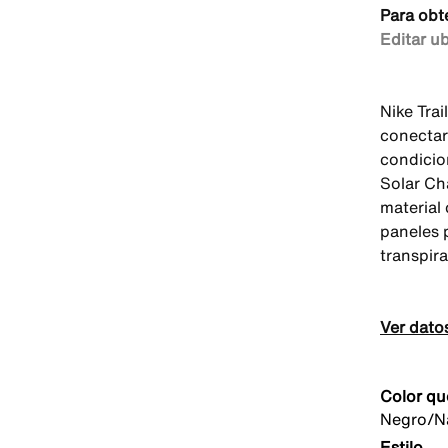
Para obt
Editar u
Nike Trai
conectar
condicio
Solar Ch
material
paneles 
transpira
Ver dato
Color qu
Negro/Na
Estilo