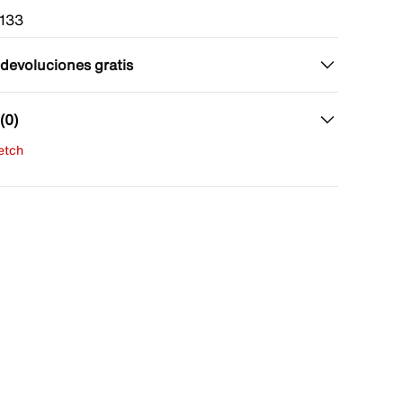
133
 devoluciones gratis
(0)
fetch
una evaluación
señas aún.