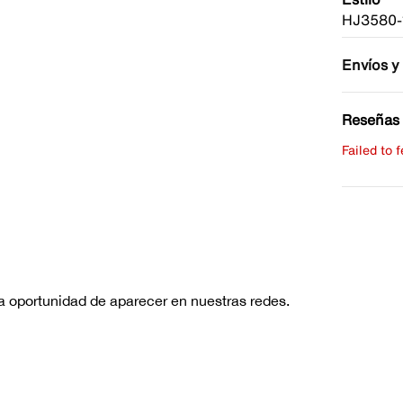
HJ3580-
Envíos y
Reseñas 
Failed to 
Escribe 
No hay re