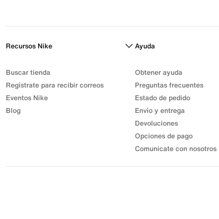
Recursos Nike
Ayuda
Buscar tienda
Obtener ayuda
Regístrate para recibir correos
Preguntas frecuentes
Eventos Nike
Estado de pedido
Blog
Envío y entrega
Devoluciones
Opciones de pago
Comunicate con nosotros
© 2026 Athletic Sport, Inc. S.A.S | NIT 830.003.583-7 | Parque
Industrial Gran Sabana
Desarrollo Industrial Muisca Unidad Privada 7C Bodega 18. |
Todos los derechos reservados.