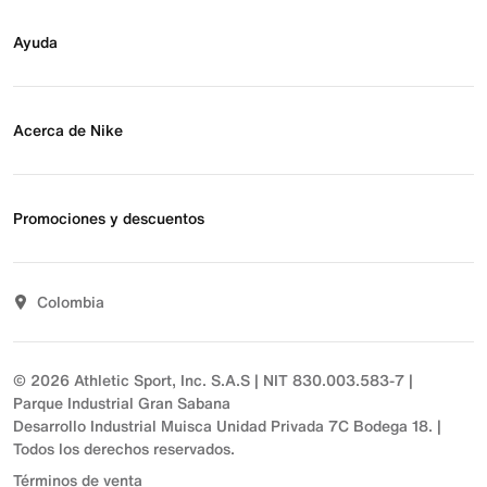
Buscar tienda
Regístrate para recibir correos
Ayuda
Eventos Nike
Blog
Obtener ayuda
Preguntas frecuentes
Acerca de Nike
Estado de pedido
Envío y entrega
Acerca de Nike
Devoluciones
Noticias
Promociones y descuentos
Opciones de pago
Inversionistas
Comunicate con nosotros
Propósito
Descuentos
Sostenibilidad
Colombia
T&C actividades comerciales
Términos y condiciones
© 2026 Athletic Sport, Inc. S.A.S | NIT 830.003.583-7 |
Parque Industrial Gran Sabana
Desarrollo Industrial Muisca Unidad Privada 7C Bodega 18. |
Todos los derechos reservados.
Términos de venta