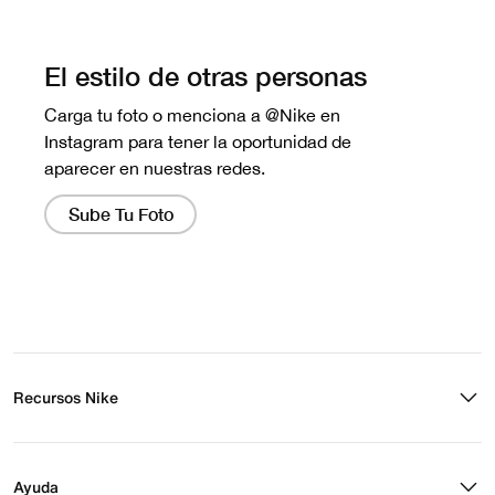
No hay reseñas aún.
Recursos Nike
Buscar tienda
Regístrate para recibir correos
Ayuda