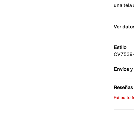
una tela
Ver dato
Estilo
CV7539-
Envíos y
Reseñas 
Failed to 
Escribe 
No hay re