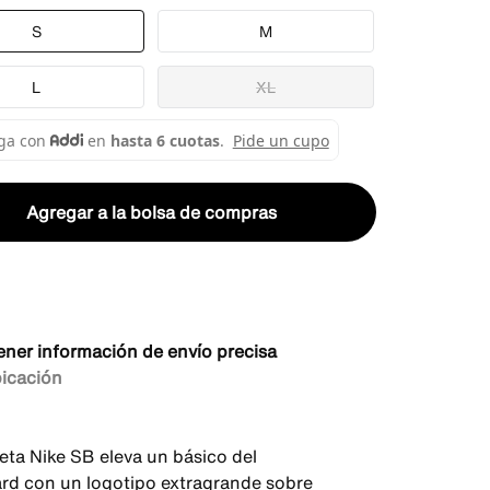
S
M
L
XL
Agregar a la bolsa de compras
ener información de envío precisa
bicación
eta Nike SB eleva un básico del
rd con un logotipo extragrande sobre