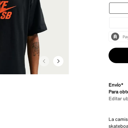
Envío*
Para obt
Editar u
La camis
skateboa