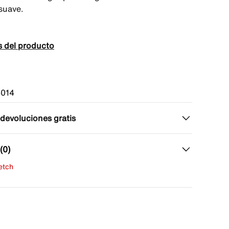
 suave.
s del producto
014
 devoluciones gratis
(0)
fetch
una evaluación
señas aún.