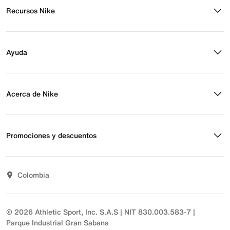
Recursos Nike
Buscar tienda
Regístrate para recibir correos
Ayuda
Eventos Nike
Blog
Obtener ayuda
Preguntas frecuentes
Acerca de Nike
Estado de pedido
Envío y entrega
Acerca de Nike
Devoluciones
Noticias
Promociones y descuentos
Opciones de pago
Inversionistas
Comunicate con nosotros
Propósito
Descuentos
Sostenibilidad
Colombia
T&C actividades comerciales
Términos y condiciones
© 2026 Athletic Sport, Inc. S.A.S | NIT 830.003.583-7 |
Parque Industrial Gran Sabana