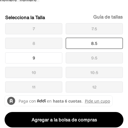
Guía de tallas
Talla
7
7.5
8
8.5
9
9.5
10
10.5
11
12
Agregar a la bolsa de compras