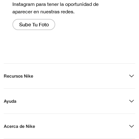
Recursos Nike
Buscar tienda
Regístrate para recibir correos
Ayuda
Eventos Nike
Blog
Obtener ayuda
Preguntas frecuentes
Acerca de Nike
Estado de pedido