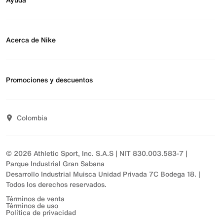
Eventos Nike
Blog
Obtener ayuda
Preguntas frecuentes
Acerca de Nike
Estado de pedido
Envío y entrega
Acerca de Nike
Devoluciones
Noticias
Promociones y descuentos
Opciones de pago
Inversionistas
Comunicate con nosotros
Propósito
Descuentos
Sostenibilidad
Colombia
T&C actividades comerciales
Términos y condiciones
© 2026 Athletic Sport, Inc. S.A.S | NIT 830.003.583-7 |
Parque Industrial Gran Sabana
Desarrollo Industrial Muisca Unidad Privada 7C Bodega 18. |
Todos los derechos reservados.
Términos de venta
Términos de uso
Política de privacidad