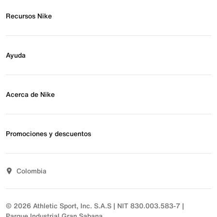
Recursos Nike
Buscar tienda
Regístrate para recibir correos
Ayuda
Eventos Nike
Blog
Obtener ayuda
Preguntas frecuentes
Acerca de Nike
Estado de pedido
Envío y entrega
Acerca de Nike
Devoluciones
Noticias
Promociones y descuentos
Opciones de pago
Inversionistas
Comunicate con nosotros
Propósito
Descuentos
Sostenibilidad
Colombia
T&C actividades comerciales
Términos y condiciones
© 2026 Athletic Sport, Inc. S.A.S | NIT 830.003.583-7 |
Parque Industrial Gran Sabana