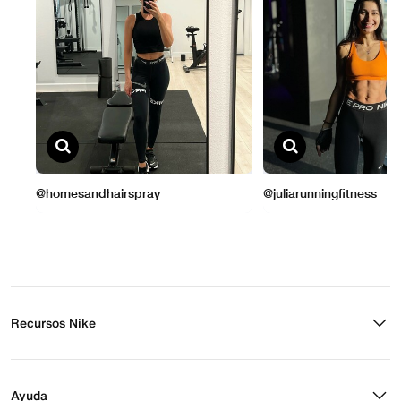
Recursos Nike
Buscar tienda
Regístrate para recibir correos
Ayuda