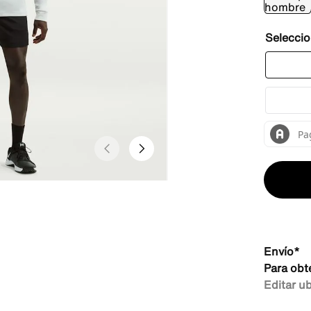
Envío*
Para obt
Editar u