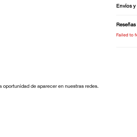
Envíos y
Reseñas 
Failed to 
Escribe 
No hay re