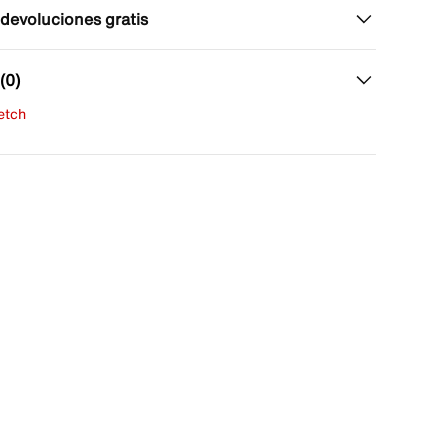
 devoluciones gratis
(0)
fetch
una evaluación
señas aún.