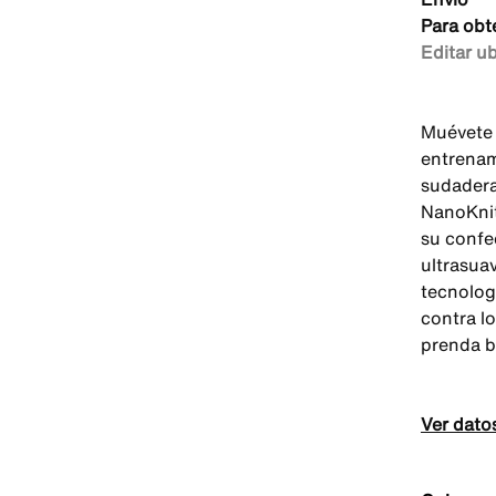
Para obt
Editar u
Muévete 
entrenam
sudadera 
NanoKnit
su confec
ultrasua
tecnolog
contra l
prenda b
Ver dato