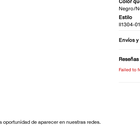
Color qu
Negro/N
Estilo
II1304-0
Envíos y
Reseñas 
Failed to 
Escribe 
No hay re