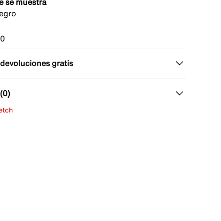
e se muestra
egro
10
 devoluciones gratis
(0)
fetch
una evaluación
señas aún.