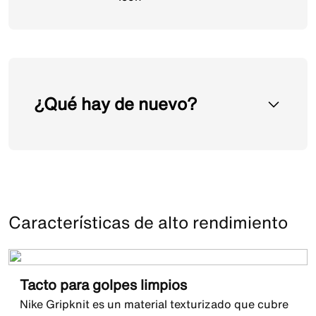
¿Qué hay de nuevo?
Upper actualizado con Gripknit que aporta
mayor adaptabilidad al pie. Mantiene su
textura microtexturizada para un mejor
control del balón.
Características de alto rendimiento
Estructura renovada con un ajuste más
Tacto para golpes limpios
natural, 3 mm más corto y 8 mm más alto que
versiones anteriores de Phantom.
Nike Gripknit es un material texturizado que cubre