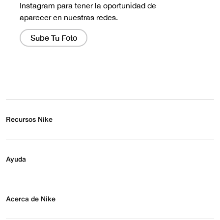
Recursos Nike
Buscar tienda
Regístrate para recibir correos
Ayuda
Eventos Nike
Blog
Obtener ayuda
Preguntas frecuentes
Acerca de Nike
Estado de pedido