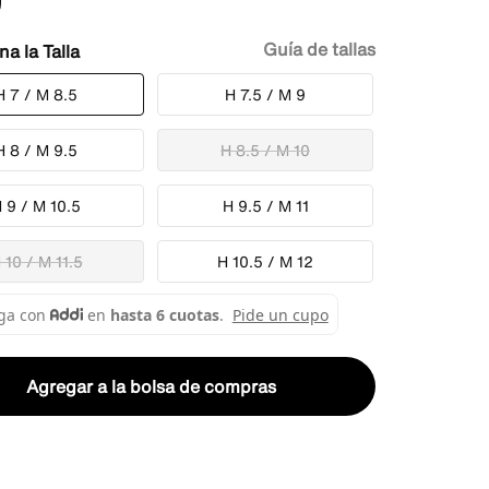
Guía de tallas
Talla
H 7 / M 8.5
H 7.5 / M 9
H 8 / M 9.5
H 8.5 / M 10
 9 / M 10.5
H 9.5 / M 11
 10 / M 11.5
H 10.5 / M 12
Agregar a la bolsa de compras