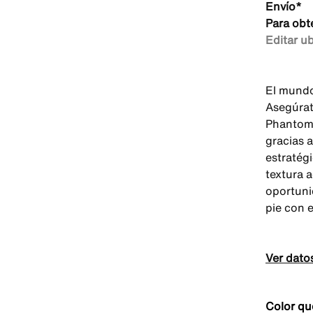
Envío*
Para obt
Editar u
El mundo
Asegúrat
Phantom 
gracias 
estratég
textura 
oportuni
pie con e
Ver dato
Color qu