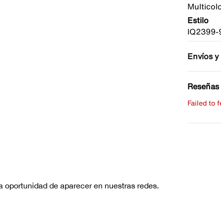
Multicol
Estilo
IQ2399-
Envíos y
Reseñas 
Failed to 
Escribe 
No hay re