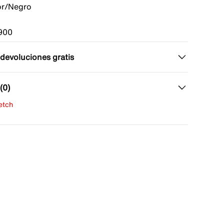
or/Negro
900
 devoluciones gratis
(0)
fetch
una evaluación
señas aún.