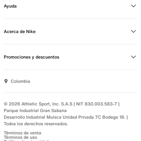
Regístrate para recibir correos
Ayuda
Eventos Nike
Blog
Obtener ayuda
Preguntas frecuentes
Acerca de Nike
Estado de pedido
Envío y entrega
Acerca de Nike
Devoluciones
Noticias
Promociones y descuentos
Opciones de pago
Inversionistas
Comunicate con nosotros
Propósito
Descuentos
Sostenibilidad
Colombia
T&C actividades comerciales
Términos y condiciones
© 2026 Athletic Sport, Inc. S.A.S | NIT 830.003.583-7 |
Parque Industrial Gran Sabana
Desarrollo Industrial Muisca Unidad Privada 7C Bodega 18. |
Todos los derechos reservados.
Términos de venta
Términos de uso