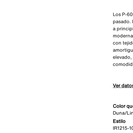
Los P-60
pasado. L
a princip
modernas
con tejid
amortigu
elevado, 
comodida
Ver dato
Color qu
Duna/Li
Estilo
IR1215-1