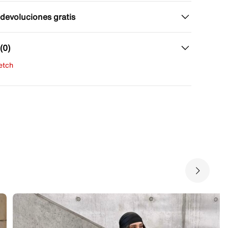
 devoluciones gratis
(0)
fetch
una evaluación
señas aún.