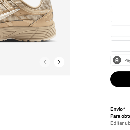
Envío*
Para obt
Editar u