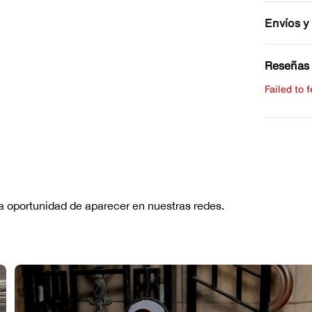
Envíos y
Reseñas 
Failed to 
Escribe 
No hay re