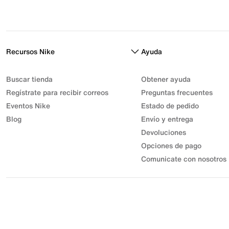
Recursos Nike
Ayuda
Buscar tienda
Obtener ayuda
Regístrate para recibir correos
Preguntas frecuentes
Eventos Nike
Estado de pedido
Blog
Envío y entrega
Devoluciones
Opciones de pago
Comunicate con nosotros
© 2026 Athletic Sport, Inc. S.A.S | NIT 830.003.583-7 | Parque
Industrial Gran Sabana
Desarrollo Industrial Muisca Unidad Privada 7C Bodega 18. |
Todos los derechos reservados.