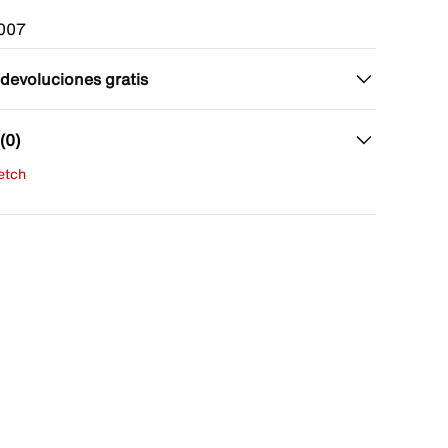
007
 devoluciones gratis
(0)
fetch
una evaluación
señas aún.