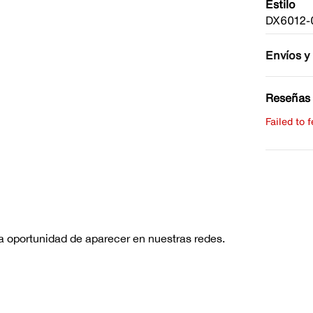
Estilo
DX6012-
Envíos y
Reseñas 
Failed to 
Escribe 
No hay re