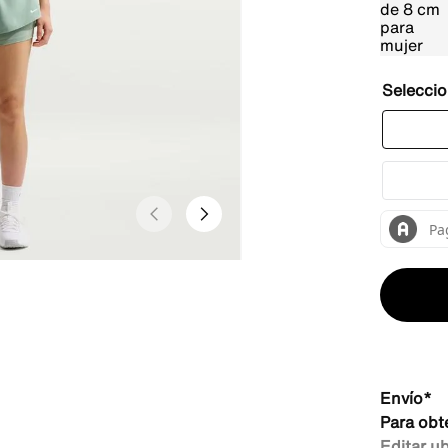
Envío*
Para obt
Editar u