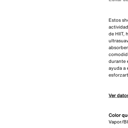
Estos sh
activida
de HIIT,
ultrasua
absorben
comodida
durante 
ayuda a 
esforzart
Ver dato
Color qu
Vapor/B