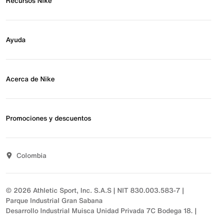
Recursos Nike
Buscar tienda
Regístrate para recibir correos
Ayuda
Eventos Nike
Blog
Obtener ayuda
Preguntas frecuentes
Acerca de Nike
Estado de pedido
Envío y entrega
Acerca de Nike
Devoluciones
Noticias
Promociones y descuentos
Opciones de pago
Inversionistas
Comunicate con nosotros
Propósito
Descuentos
Sostenibilidad
Colombia
T&C actividades comerciales
Términos y condiciones
© 2026 Athletic Sport, Inc. S.A.S | NIT 830.003.583-7 |
Parque Industrial Gran Sabana
Desarrollo Industrial Muisca Unidad Privada 7C Bodega 18. |