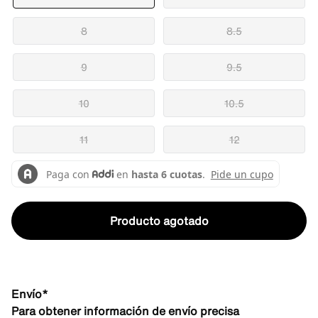
8
8.5
9
9.5
10
10.5
11
12
Producto agotado
Envío*
Para obtener información de envío precisa