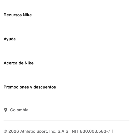
Recursos Nike
Buscar tienda
Regístrate para recibir correos
Ayuda
Eventos Nike
Blog
Obtener ayuda
Preguntas frecuentes
Acerca de Nike
Estado de pedido
Envío y entrega
Acerca de Nike
Devoluciones
Noticias
Promociones y descuentos
Opciones de pago
Inversionistas
Comunicate con nosotros
Propósito
Descuentos
Sostenibilidad
Colombia
T&C actividades comerciales
Términos y condiciones
© 2026 Athletic Sport, Inc. S.A.S | NIT 830.003.583-7 |