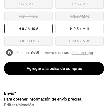
H 7 / M 8.5
H 7.5 / M 9
H 8 / M 9.5
H 8.5 / M 10
H 9 / M 10.5
H 9.5 / M 11
H 10 / M 11.5
H 10.5 / M 12
Agregar a la bolsa de compras
Envío*
Para obtener información de envío precisa
Editar ubicación