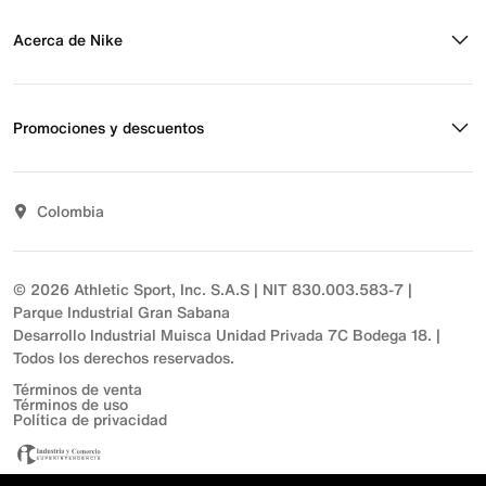
Blog
Obtener ayuda
Preguntas frecuentes
Acerca de Nike
Estado de pedido
Envío y entrega
Acerca de Nike
Devoluciones
Noticias
Promociones y descuentos
Opciones de pago
Inversionistas
Comunicate con nosotros
Propósito
Descuentos
Sostenibilidad
Colombia
T&C actividades comerciales
Términos y condiciones
© 2026 Athletic Sport, Inc. S.A.S | NIT 830.003.583-7 |
Parque Industrial Gran Sabana
Desarrollo Industrial Muisca Unidad Privada 7C Bodega 18. |
Todos los derechos reservados.
Términos de venta
Términos de uso
Política de privacidad