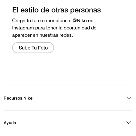
Recursos Nike
Buscar tienda
Regístrate para recibir correos
Ayuda
Eventos Nike