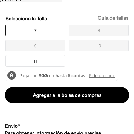
Guía de tallas
Talla
7
8
9
10
11
Agregar a la bolsa de compras
Envío*
Para obtener información de envío precisa