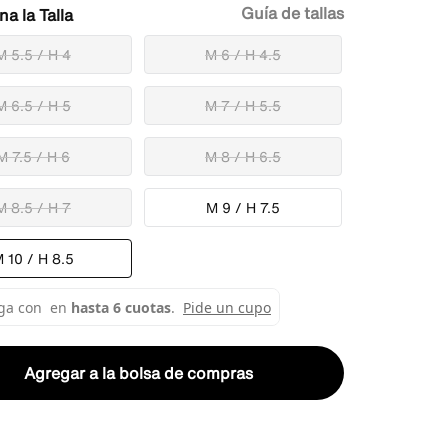
Guía de tallas
Talla
M 5.5 / H 4
M 6 / H 4.5
M 6.5 / H 5
M 7 / H 5.5
M 7.5 / H 6
M 8 / H 6.5
M 8.5 / H 7
M 9 / H 7.5
 10 / H 8.5
Agregar a la bolsa de compras