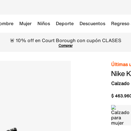
ombre
Mujer
Niños
Deporte
Descuentos
Regreso 
🚨 10% off en Court Borough con cupón CLASES
Comprar
Últimas 
Nike K
Calzado 
$
463
.
96