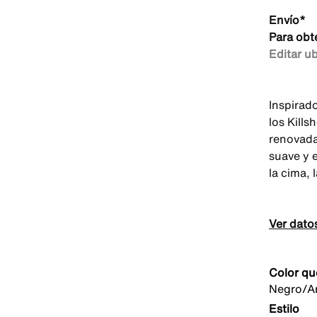
Envío*
Para obt
Editar u
Inspirado
los Kills
renovada
suave y 
la cima, 
Ver dato
Color qu
Negro/Am
Estilo