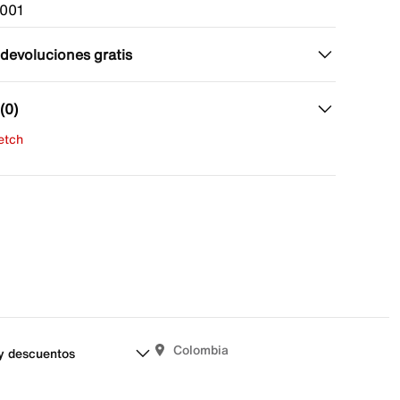
001
 devoluciones gratis
(0)
fetch
una evaluación
señas aún.
Colombia
y descuentos