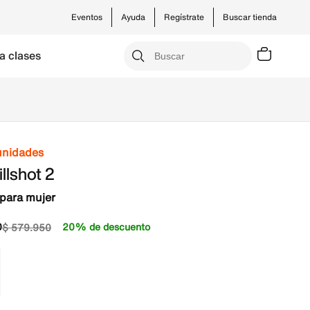
Eventos
Ayuda
Regístrate
Buscar tienda
a clases
unidades
illshot 2
para mujer
0
20% de descuento
$
579
.
950