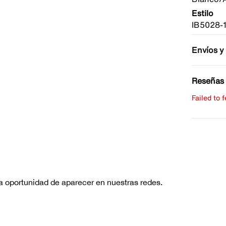
Estilo
IB5028-
Envíos y
Reseñas 
Failed to 
Escribe 
No hay re