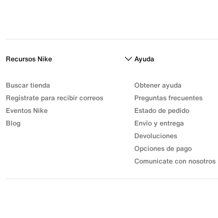
Recursos Nike
Ayuda
Buscar tienda
Obtener ayuda
Regístrate para recibir correos
Preguntas frecuentes
Eventos Nike
Estado de pedido
Blog
Envío y entrega
Devoluciones
Opciones de pago
Comunicate con nosotros
© 2026 Athletic Sport, Inc. S.A.S | NIT 830.003.583-7 | Parque
Industrial Gran Sabana
Desarrollo Industrial Muisca Unidad Privada 7C Bodega 18. |