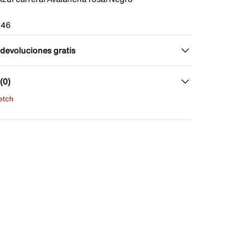
146
 devoluciones gratis
(0)
fetch
una evaluación
señas aún.