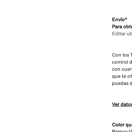
Envío*
Para obt
Editar u
Con los 
control 
con cuer
que te of
puedas d
Ver dato
Color qu
Blanco/A