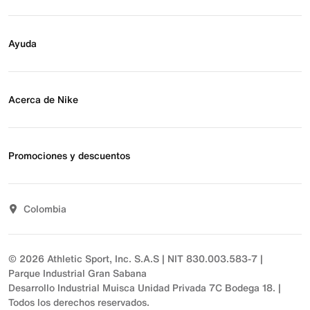
Buscar tienda
Regístrate para recibir correos
Ayuda
Eventos Nike
Blog
Obtener ayuda
Preguntas frecuentes
Acerca de Nike
Estado de pedido
Envío y entrega
Acerca de Nike
Devoluciones
Noticias
Promociones y descuentos
Opciones de pago
Inversionistas
Comunicate con nosotros
Propósito
Descuentos
Sostenibilidad
Colombia
T&C actividades comerciales
Términos y condiciones
© 2026 Athletic Sport, Inc. S.A.S | NIT 830.003.583-7 |
Parque Industrial Gran Sabana
Desarrollo Industrial Muisca Unidad Privada 7C Bodega 18. |
Todos los derechos reservados.