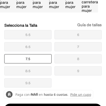
Guía de tallas
Talla
5.5
6
6.5
7
7.5
8
8.5
9
9.5