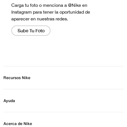
Recursos Nike
Buscar tienda
Regístrate para recibir correos
Ayuda
Eventos Nike
Blog
Obtener ayuda
Preguntas frecuentes
Acerca de Nike