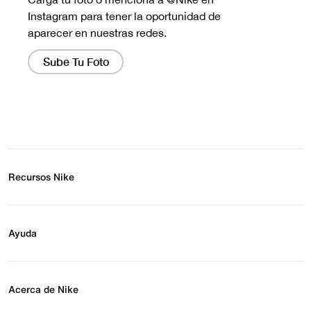
Recursos Nike
Buscar tienda
Regístrate para recibir correos
Ayuda
Eventos Nike
Blog
Obtener ayuda
Preguntas frecuentes
Acerca de Nike
Estado de pedido