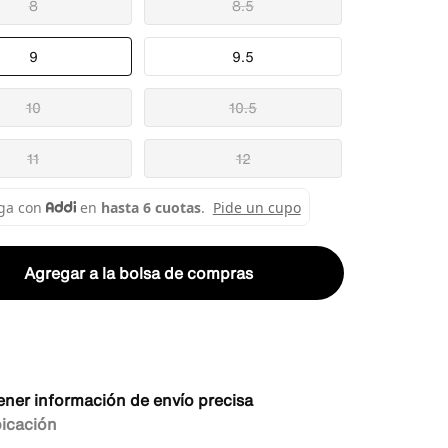
8
8.5
9
9.5
10
10.5
11
12
Agregar a la bolsa de compras
ener información de envío precisa
bicación