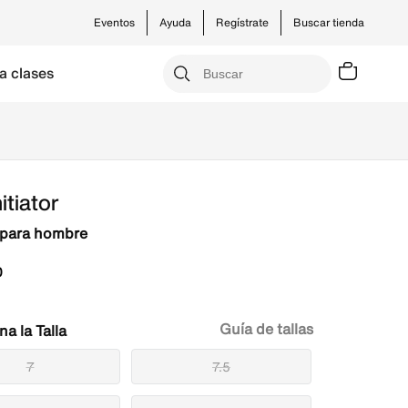
Eventos
Ayuda
Regístrate
Buscar tienda
a clases
itiator
 para hombre
0
Guía de tallas
Talla
7
7.5