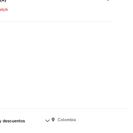
fetch
una evaluación
señas aún.
Colombia
y descuentos