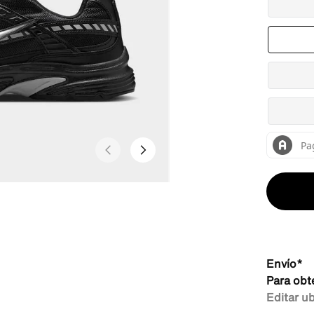
Envío*
Para obt
Editar u