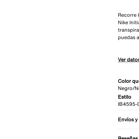
Recorre 
Nike Ini
transpir
puedas a
Ver dato
Color qu
Negro/Ne
Estilo
IB4595-
Envíos y
Reseñas 