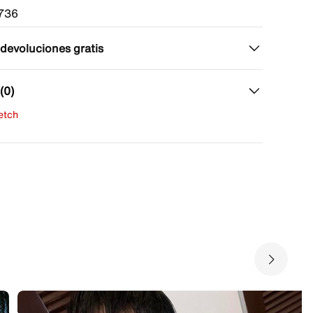
736
 devoluciones gratis
(0)
fetch
una evaluación
señas aún.