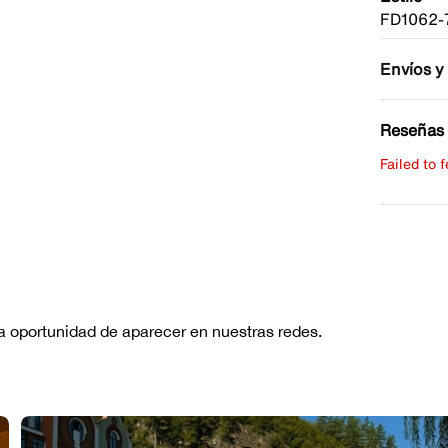
FD1062-
Envíos y
Reseñas 
Failed to 
Escribe 
No hay re