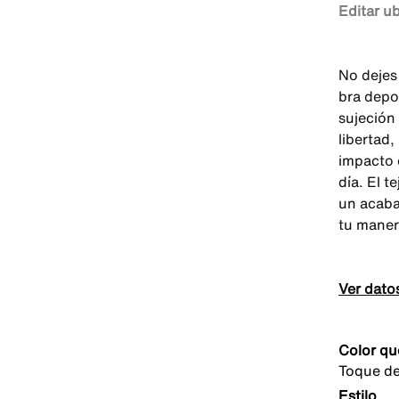
Editar u
No dejes
bra depor
sujeción
libertad
impacto 
día. El t
un acaba
tu maner
Ver dato
Color qu
Toque de
Estilo