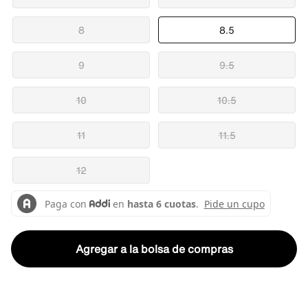
8
8.5
9
9.5
10
10.5
11
11.5
12
Agregar a la bolsa de compras